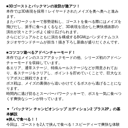
■3Dゴーストとパックマンの攻防が激アツ！
本作では3D表現を採用！レイヤードされたメイズを奥へ奥へと進み
ます。
またパワークッキーで形勢逆転し、ゴーストを食べる際にはメイズを
飛びだし、派手に食べまくるなど、3D表現を活かした爽快感抜群の
演出が次々とテンポよく繰り広げられます。
さらにビジュアルとともに演出を構成するBGMはバンダイナムコス
タジオサウンドチームが担当！描き下ろし新曲が盛りだくさんです。
■コツコツ遊べるアドベンチャーモード！
本作ではメインのスコアアタックモードの他、シリーズ初のアドベン
チャーモードを収録しています。
各エリア、通常ステージ、特殊ルールステージなどが用意されてお
り、各ステージをクリアし、ポイントを貯めていくことで、巨大なエ
リアボスに挑戦できます。
ボス戦は、メイズの裏側から追いかけてくるボスから逃げることにな
ります。
時間内に逃げ切るとスーパーパワークッキーで、ボスを一気に食べつ
くす爽快なシーンが待っています。
▼「パックマン チャンピオンシップ エディション2 プラス2P」の基
本解説
■挟んで食べる！！
今回は、ゴーストを2人で挟んで食べる！スピーディーで爽快な体験