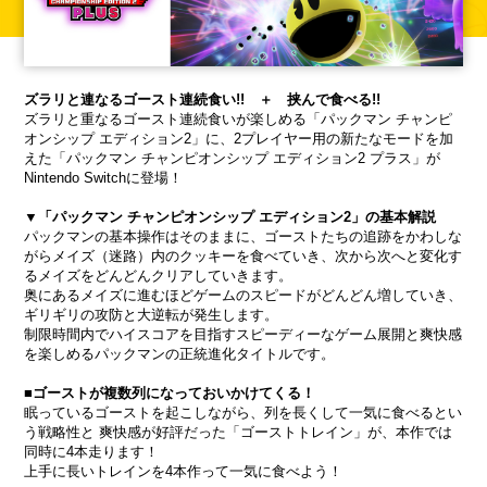
ズラリと連なるゴースト連続食い!! ＋ 挟んで食べる!!
ズラリと重なるゴースト連続食いが楽しめる「パックマン チャンピ
オンシップ エディション2」に、2プレイヤー用の新たなモードを加
えた「パックマン チャンピオンシップ エディション2 プラス」が
Nintendo Switchに登場！
▼「パックマン チャンピオンシップ エディション2」の基本解説
パックマンの基本操作はそのままに、ゴーストたちの追跡をかわしな
がらメイズ（迷路）内のクッキーを食べていき、次から次へと変化す
るメイズをどんどんクリアしていきます。
奥にあるメイズに進むほどゲームのスピードがどんどん増していき、
ギリギリの攻防と大逆転が発生します。
制限時間内でハイスコアを目指すスピーディーなゲーム展開と爽快感
を楽しめるパックマンの正統進化タイトルです。
■ゴーストが複数列になっておいかけてくる！
眠っているゴーストを起こしながら、列を長くして一気に食べるとい
う戦略性と 爽快感が好評だった「ゴーストトレイン」が、本作では
同時に4本走ります！
上手に長いトレインを4本作って一気に食べよう！