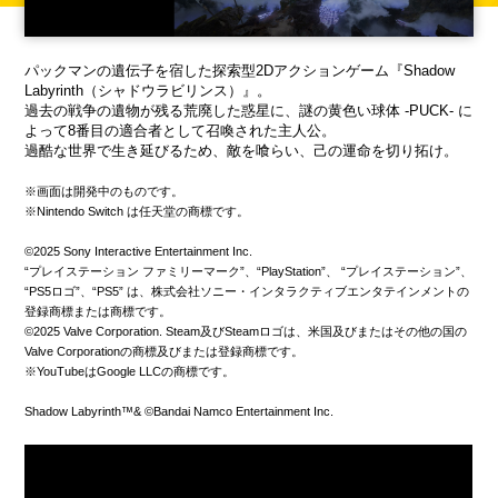
パックマンの遺伝子を宿した探索型2Dアクションゲーム『Shadow
Labyrinth（シャドウラビリンス）』。
過去の戦争の遺物が残る荒廃した惑星に、謎の黄色い球体 -PUCK- に
よって8番目の適合者として召喚された主人公。
過酷な世界で生き延びるため、敵を喰らい、己の運命を切り拓け。
※画面は開発中のものです。
※Nintendo Switch は任天堂の商標です。
©2025 Sony Interactive Entertainment Inc.
“プレイステーション ファミリーマーク”、“PlayStation”、 “プレイステーション”、
“PS5ロゴ”、“PS5” は、株式会社ソニー・インタラクティブエンタテインメントの
登録商標または商標です。
©2025 Valve Corporation. Steam及びSteamロゴは、米国及びまたはその他の国の
Valve Corporationの商標及びまたは登録商標です。
※YouTubeはGoogle LLCの商標です。
Shadow Labyrinth™& ©Bandai Namco Entertainment Inc.