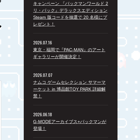
キャンペーン 『パックマンワールド 2
リ・パック』デラックスエディション
Steam 版コードを抽選で 20 名様にプ
ル
レゼント！
2026.07.16
東京・福岡で『PAC-MAN』のアート
ギャラリーが開催決定！
2026.07.07
ナムコ ゲームセレクション サマーマ
ーケット in 博品館TOY PARK 詳細解
禁！
2026.06.18
G-MODEアーカイブス+パックマンが
登場！