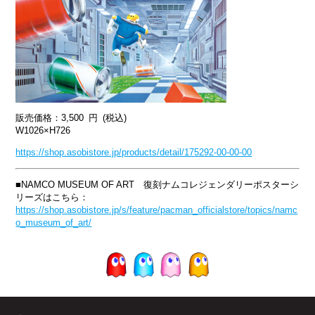
販売価格：3,500 円 (税込)
W1026×H726
https://shop.asobistore.jp/products/detail/175292-00-00-00
■NAMCO MUSEUM OF ART 復刻ナムコレジェンダリーポスターシ
リーズはこちら：
https://shop.asobistore.jp/s/feature/pacman_officialstore/topics/namc
o_museum_of_art/