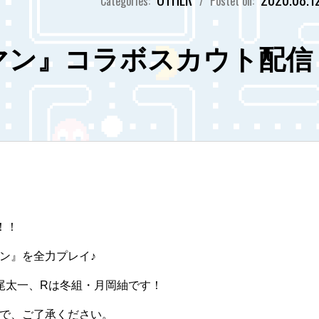
Categories:
/
Postet on:
クマン』コラボスカウト配信
！！
ン』を全力プレイ♪
尾太一、Rは冬組・月岡紬です！
で、ご了承ください。