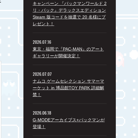
キャンペーン 『パックマンワールド 2
リ・パック』デラックスエディション
Steam 版コードを抽選で 20 名様にプ
レゼント！
2026.07.16
東京・福岡で『PAC-MAN』のアート
ギャラリーが開催決定！
2026.07.07
ナムコ ゲームセレクション サマーマ
ーケット in 博品館TOY PARK 詳細解
禁！
2026.06.18
G-MODEアーカイブス+パックマンが
登場！